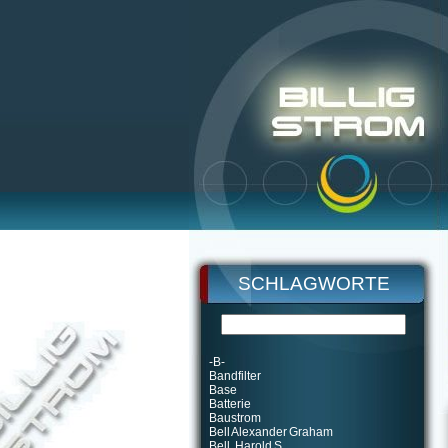
SCHLAGWORTE
-B-
Bandfilter
Base
Batterie
Baustrom
Bell Alexander Graham
Bell, Harold S.