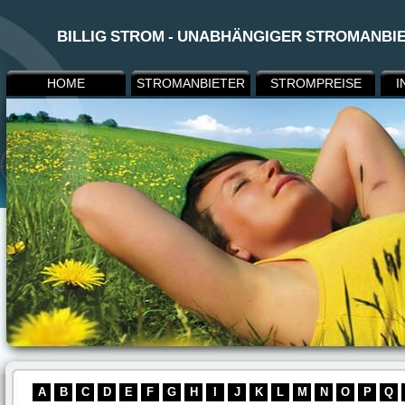
BILLIG STROM - UNABHÄNGIGER STROMANBI
HOME
STROMANBIETER
STROMPREISE
I
A
B
C
D
E
F
G
H
I
J
K
L
M
N
O
P
Q