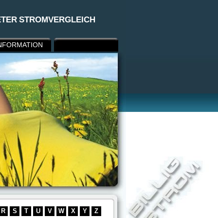
ETER STROMVERGLEICH
NFORMATION
R
S
T
U
V
W
X
Y
Z