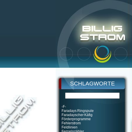
SCHLAGWORTE
-F-
Faradays Ringspule
Faradayscher Käfig
Förderprogramme
Fehlerstrom
Feldlinien
Ferrariszähler