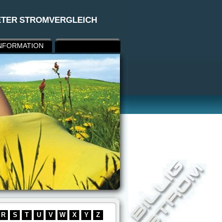
ETER STROMVERGLEICH
NFORMATION
R
S
T
U
V
W
X
Y
Z