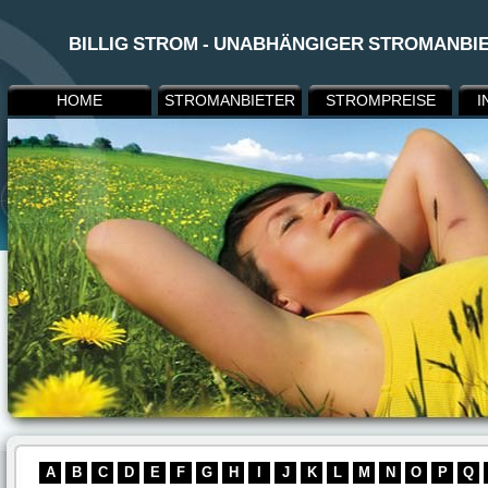
BILLIG STROM - UNABHÄNGIGER STROMANBI
HOME
STROMANBIETER
STROMPREISE
I
A
B
C
D
E
F
G
H
I
J
K
L
M
N
O
P
Q