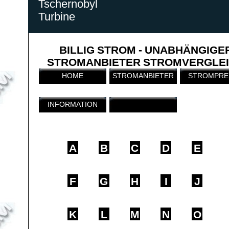
Tschernobyl
Turbine
BILLIG STROM - UNABHÄNGIGE
STROMANBIETER STROMVERGLE
HOME
STROMANBIETER
STROMPRE
INFORMATION
A
B
C
D
E
F
G
H
I
J
K
L
M
N
O