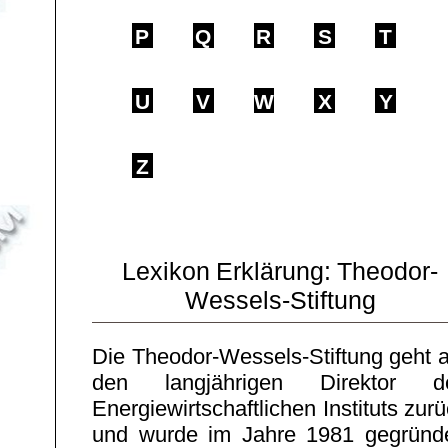
P
Q
R
S
T
U
V
W
X
Y
Z
Lexikon Erklärung: Theodor-
Wessels-Stiftung
Die Theodor-Wessels-Stiftung geht a
den langjährigen Direktor d
Energiewirtschaftlichen Instituts zur
und wurde im Jahre 1981 gegründe