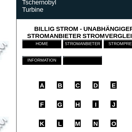
Tschernobyl
Turbine
BILLIG STROM - UNABHÄNGIGE
STROMANBIETER STROMVERGLE
HOME
STROMANBIETER
STROMPRE
INFORMATION
A
B
C
D
E
F
G
H
I
J
K
L
M
N
O