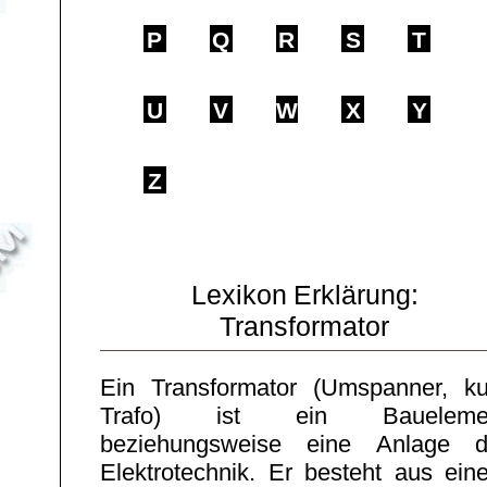
P
Q
R
S
T
U
V
W
X
Y
Z
Lexikon Erklärung:
Transformator
Ein Transformator (Umspanner, ku
Trafo) ist ein Baueleme
beziehungsweise eine Anlage d
Elektrotechnik. Er besteht aus ein