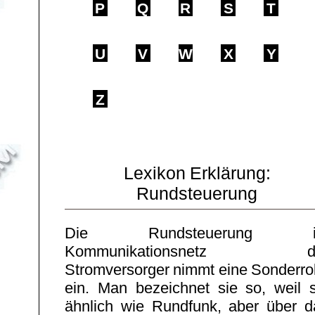
P
Q
R
S
T
U
V
W
X
Y
Z
Lexikon Erklärung:
Rundsteuerung
Die Rundsteuerung 
Kommunikationsnetz d
Stromversorger nimmt eine Sonderrol
ein. Man bezeichnet sie so, weil s
ähnlich wie Rundfunk, aber über d