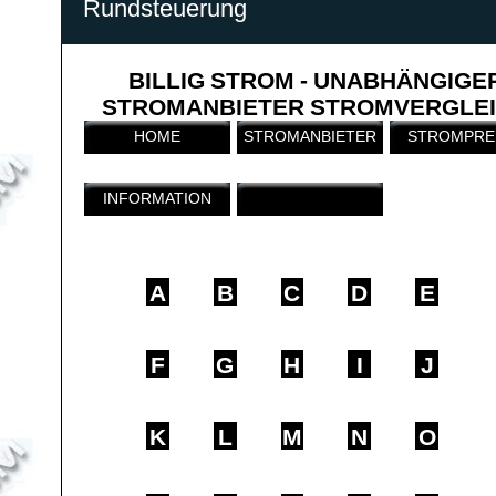
Rundsteuerung
BILLIG STROM - UNABHÄNGIGE
STROMANBIETER STROMVERGLE
HOME
STROMANBIETER
STROMPRE
INFORMATION
A
B
C
D
E
F
G
H
I
J
K
L
M
N
O